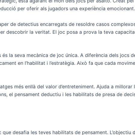
stratègic, està agafant el món dels jocs per asalto. Creat p
ducció per oferir als jugadors una experiència emocionant.
aper de detectius encarregats de resoldre casos complexos
er descobrir la veritat. El joc posa a prova la teva capacit
s és la seva mecànica de joc única. A diferència dels jocs de
ament en l’habilitat i l’estratègia. Això fa que cada movime
ges més enllà del valor d’entreteniment. Ajuda a millorar l
s, el pensament deductiu i les habilitats de presa de decis
c que desafia les teves habilitats de pensament. L’objectiu 