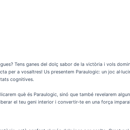
ugues? Tens ganes del dolç sabor de la victòria i vols domi
ta per a vosaltres! Us presentem Paraulogic: un joc al·luc
itats cognitives.
licarem què és Paraulogic, sinó que també revelarem algun
iberar el teu geni interior i convertir-te en una força impar