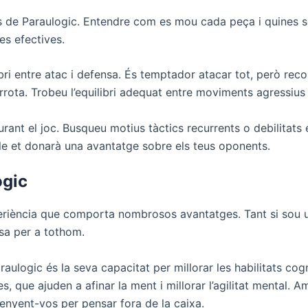
es de Paraulogic. Entendre com es mou cada peça i quines s
es efectives.
libri entre atac i defensa. És temptador atacar tot, però re
rota. Trobeu l’equilibri adequat entre moviments agressius i
rant el joc. Busqueu motius tàctics recurrents o debilitats
le et donarà una avantatge sobre els teus oponents.
ogic
eriència que comporta nombrosos avantatges. Tant si sou u
sa per a tothom.
raulogic és la seva capacitat per millorar les habilitats cog
es, que ajuden a afinar la ment i millorar l’agilitat mental. 
nyent-vos per pensar fora de la caixa.