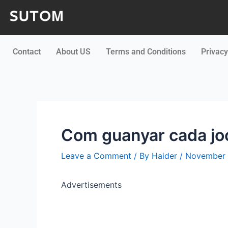
Skip
Post
to
navigation
content
Contact
About US
Terms and Conditions
Privacy
Com guanyar cada joc
Leave a Comment
/ By
Haider
/
November 
Advertisements