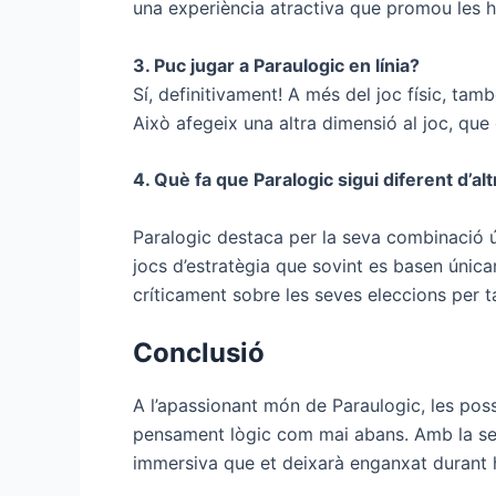
una experiència atractiva que promou les hab
3. Puc jugar a Paraulogic en línia?
Sí, definitivament! A més del joc físic, ta
Això afegeix una altra dimensió al joc, que 
4. Què fa que Paralogic sigui diferent d’al
Paralogic destaca per la seva combinació ún
jocs d’estratègia que sovint es basen únic
críticament sobre les seves eleccions per t
Conclusió
A l’apassionant món de Paraulogic, les possib
pensament lògic com mai abans. Amb la seva
immersiva que et deixarà enganxat durant h