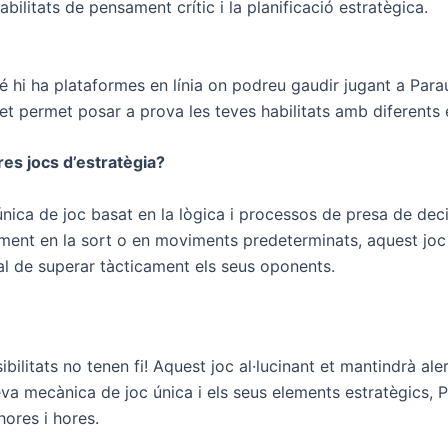
ilitats de pensament crític i la planificació estratègica.
mbé hi ha plataformes en línia on podreu gaudir jugant a Par
et permet posar a prova les teves habilitats amb diferents es
tres jocs d’estratègia?
ica de joc basat en la lògica i processos de presa de decis
ament en la sort o en moviments predeterminats, aquest joc
al de superar tàcticament els seus oponents.
ilitats no tenen fi! Aquest joc al·lucinant et mantindrà aler
 mecànica de joc única i els seus elements estratègics, P
ores i hores.