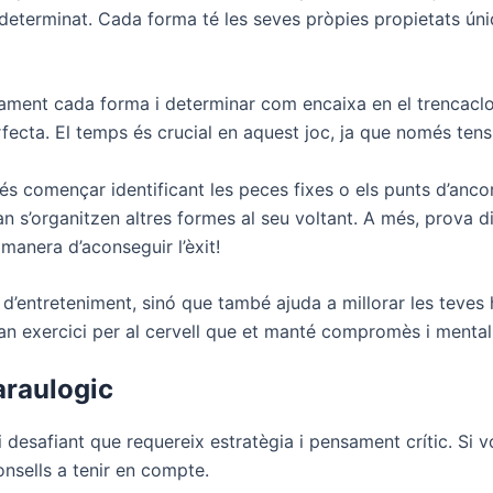
 determinat. Cada forma té les seves pròpies propietats ún
adament cada forma i determinar com encaixa en el trencaclo
fecta. El temps és crucial en aquest joc, ja que només tens 
 és començar identificant les peces fixes o els punts d’an
n s’organitzen altres formes al seu voltant. A més, prova d
 manera d’aconseguir l’èxit!
’entreteniment, sinó que també ajuda a millorar les teves 
gran exercici per al cervell que et manté compromès i menta
araulogic
 desafiant que requereix estratègia i pensament crític. Si vo
onsells a tenir en compte.