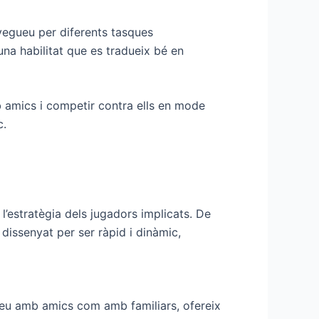
avegueu per diferents tasques
una habilitat que es tradueix bé en
b amics i competir contra ells en mode
c.
 l’estratègia dels jugadors implicats. De
dissenyat per ser ràpid i dinàmic,
gueu amb amics com amb familiars, ofereix