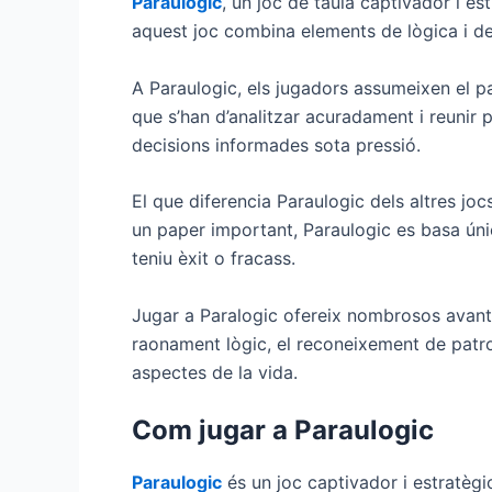
Paraulogic
, un joc de taula captivador i e
aquest joc combina elements de lògica i de
A Paraulogic, els jugadors assumeixen el p
que s’han d’analitzar acuradament i reunir p
decisions informades sota pressió.
El que diferencia Paraulogic dels altres joc
un paper important, Paraulogic es basa únic
teniu èxit o fracass.
Jugar a Paralogic ofereix nombrosos avantat
raonament lògic, el reconeixement de patron
aspectes de la vida.
Com jugar a Paraulogic
Paraulogic
és un joc captivador i estratègi